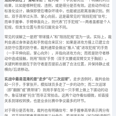
规则本质在于“清晰传达”
。裁判每一个手势都对应一个明确的判罚
结果，比如是哪种犯规、违例，或是得分是否有效。这些动作经过
标准化设计，确保即使在嘈杂环境中，也能被远距离准确识别。例
如，双手高举过头顶、掌心向前，这是最常见的“阻挡犯规”信号；
而单手握拳、手臂伸直向上，则代表“打手犯规”——两者虽都是个人
犯规，但发生位置与责任归属完全不同。
常见的误解之一是把“带球撞人”和“阻挡犯规”混为一谈。实际上，裁
判会通过身体姿态和手势组合来区分：如果是进攻方撞上已建立合
法防守位置的防守者，裁判通常会做出“推人”或“进攻犯规”的手势
（一手平伸向前，掌心向外），并指向进攻方向；而若是防守者移
动中造成接触，则用“阻挡”手势（双手叉腰或双臂交叉于胸前）。
关键判断依据在于防守者是否提前占据了合法位置，并保持静止或
横向/后退移动。
实战中最易混淆的是“走步”与“二次运球”
。走步违例时，裁判会抬
起一只手，手掌张开，模拟球员多走了一步的动作；而二次运球
（即“翻腕”或“携带球”）则用手掌在另一只手臂上做上下搓动的动
作，象征球被“托住”而非正常拍击。这两个动作看似细微，却直接
关系到球权转换，也是业余比赛中争议最多的环节。
对于得分是否有效，裁判也有明确信号：单手握拳高举表示两分有
效，双手同时握拳高举则是三分命中。若进球无效（如24秒违例后