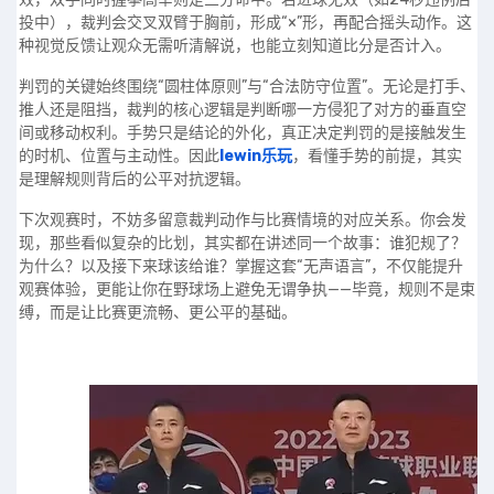
投中），裁判会交叉双臂于胸前，形成“×”形，再配合摇头动作。这
种视觉反馈让观众无需听清解说，也能立刻知道比分是否计入。
判罚的关键始终围绕“圆柱体原则”与“合法防守位置”。无论是打手、
推人还是阻挡，裁判的核心逻辑是判断哪一方侵犯了对方的垂直空
间或移动权利。手势只是结论的外化，真正决定判罚的是接触发生
的时机、位置与主动性。因此
lewin乐玩
，看懂手势的前提，其实
是理解规则背后的公平对抗逻辑。
下次观赛时，不妨多留意裁判动作与比赛情境的对应关系。你会发
现，那些看似复杂的比划，其实都在讲述同一个故事：谁犯规了？
为什么？以及接下来球该给谁？掌握这套“无声语言”，不仅能提升
观赛体验，更能让你在野球场上避免无谓争执——毕竟，规则不是束
缚，而是让比赛更流畅、更公平的基础。