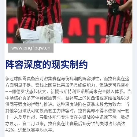
阵容深度的现实制约
争冠球队需具备应对密集赛程与伤病潮的阵容弹性，而拉齐奥在这
方面明显不足。锋线上因莫比莱虽仍具终结能力，但缺乏可靠替补
——佩德罗状态起伏大，新援卡斯特利亚诺斯尚未完全融入体系。当
中场核心贡多齐停赛或疲劳时，替补席上的贝西诺或罗维拉难以提
供同等强度的拦截与推进。这种深度缺陷在赛季末段尤为致命：当
其他争冠球队可轮换两套主力阵容时，拉齐奥却不得不依赖同一套
十一人反复作战，导致体能与专注度在关键战役中迅速下滑。数据
亦显示，自二月以来，拉齐奥在比赛最后15分钟的失球占比高达
42%，远超联赛平均水平。