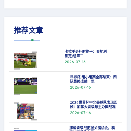
推荐文章
卡拉季奇补时绝平：奥地利
锁定J组第二
2026-07-16
世界杯J组小组赛全部结束：四
队最终成绩一览
2026-07-16
2026世界杯中北美球队表现回
顾：加拿大晋级与主办国战况
2026-07-16
挪威晋级战把握关键机会，科