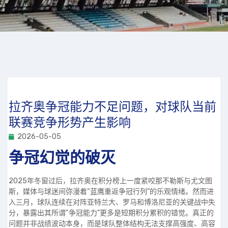
拉齐奥争冠能力不足问题，对球队当前
联赛竞争形势产生影响
2026-05-05
争冠幻觉的破灭
2025年冬窗过后，拉齐奥在积分榜上一度紧咬那不勒斯与尤文图
斯，媒体与球迷间弥漫着“蓝鹰重返争冠行列”的乐观情绪。然而进
入三月，球队连续在对阵亚特兰大、罗马和博洛尼亚的关键战中失
分，暴露出其所谓“争冠能力”更多是短期积分累积的错觉。真正的
问题并非战绩波动本身，而是球队整体结构无法支撑高强度、高容