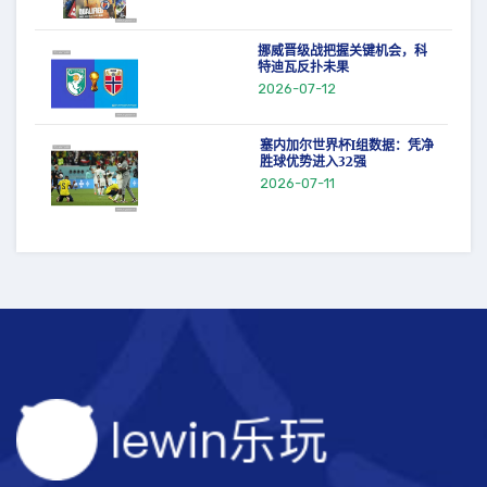
挪威晋级战把握关键机会，科
特迪瓦反扑未果
2026-07-12
塞内加尔世界杯I组数据：凭净
胜球优势进入32强
2026-07-11