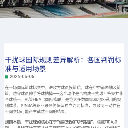
干扰球国际规则差异解析：各国判罚标
准与适用场景
2026-05-05
在一场国际篮球比赛中，进攻方球员投篮后，球在空中尚未触及篮
筐，防守球员伸手将球拍掉——这个动作是否构成干扰球？答案并非
全球统一。尽管FIBA（国际篮联）是绝大多数国家和地区采用的规
则体系，但NBA等职业联盟仍保留独立判罚标准，导致同一动作在
不同赛场可能产生截然不同的结果。
规则本质：干扰球的核心在于“侵犯球的飞行路径”
。根据FIBA规