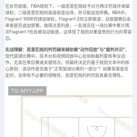
在处罚层面，FIBA规则下，一级恶意犯规给予对方两次罚球并保留
球权；二级恶意犯规则直接驱逐出场，并可能追加停赛。NBA中，
Flagrant 1同样罚球加球权，Flagrant 2则立即驱逐，且联盟赛后会
审查是否追加禁赛。值得注意的是，一名球员在一场比赛中累计两
次Flagrant 1也会被自动驱逐，这体现了规则对重复危险行为的零容
忍。
实战理解：恶意犯规的判罚越来越依赖“动作回放”与“裁判共识”
。
现代篮球比赛中，技术台和视频回放中心会协助裁判复核争议动
作，尤其在季后赛或关键场次。但最终决定仍基于规则文本中的核
心原则：该动作是否属于“正常篮球比赛的一部分”？如果答案是否
定的，且带有不必要的侵略性，恶意犯规的判罚就具备合理性。