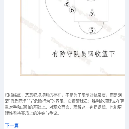
归根结底，恶意犯规规则的存在，不是为了限制对抗强度，而是划
清“激烈竞争”与“危险行为”的界限。它提醒球员：胜利必须建立在尊
重对手和规则的基础上。对观众而言，理解这一判罚逻辑，也能更
理性看待赛场上的冲突与争议。
下一篇