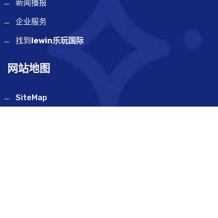
新闻播报
企业服务
找到
lewin乐玩国际
网站地图
SiteMap
联系方式
辽宁省大连高新技术产业园区善水街21-33号613室
18504891246
sectional@gmail.com