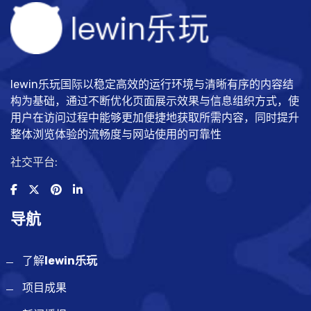
lewin乐玩国际以稳定高效的运行环境与清晰有序的内容结
构为基础，通过不断优化页面展示效果与信息组织方式，使
用户在访问过程中能够更加便捷地获取所需内容，同时提升
整体浏览体验的流畅度与网站使用的可靠性
社交平台:
导航
了解
lewin乐玩
项目成果