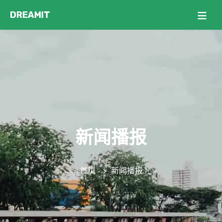
新闻播报
首页
新闻播报