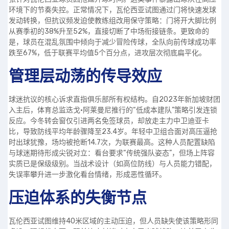
环境下的节奏失控。正常情况下，瓦伦西亚试图通过门将快速发球
发动转换，但抗议频发迫使教练组改用保守策略：门将开大脚比例
从赛季初的38%升至52%，直接切断了中场衔接链条。更致命的
是，球员在混乱氛围中倾向于减少冒险传球，全队向前传球成功率
跌至67%，低于联赛平均值5个百分点，进攻层次彻底扁平化。
管理层动荡的传导效应
球迷抗议的核心诉求直指俱乐部所有权结构。自2023年新加坡财团
入主后，体育总监迭戈·阿莱曼尼推行的“低成本建队”策略引发连锁
反应。今冬转会窗仅引进两名免签球员，却放走主力中卫迪亚卡
比，导致防线平均年龄骤降至23.4岁。年轻中卫组合面对高压逼抢
时出球犹豫，场均被抢断14.7次，为联赛最高。这种人员配置缺陷
与球迷期待形成尖锐对立：看台要求“传统强队姿态”，但场上阵容
实质已是保级级别。当战术设计（如高位防线）与人员能力错配，
失误率攀升进一步激化看台情绪，形成恶性循环。
压迫体系的失衡节点
瓦伦西亚试图维持40米区域的主动压迫，但人员缺失使该策略形同