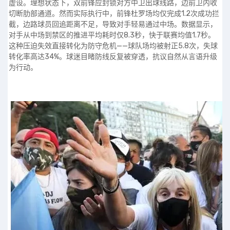
虚设。理想状态下，双前锋应封锁对方中卫出球线路，边前卫内收
切断肋部通道。然而实际执行中，前锋杜罗场均仅完成1.2次成功拦
截，边路球员回追距离不足，导致对手轻易通过中场。数据显示，
对手从中场到禁区的推进平均耗时仅8.3秒，快于联赛均值1.7秒。
这种压迫失效直接转化为防守危机——球队场均被射正5.8次，失球
转化率高达34%。球迷目睹防线反复被穿透，抗议自然从言语升级
为行动。