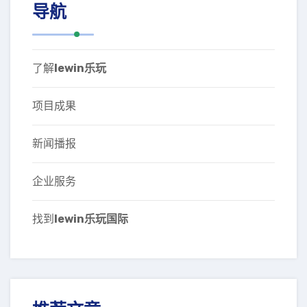
导航
了解
lewin乐玩
项目成果
新闻播报
企业服务
找到
lewin乐玩国际