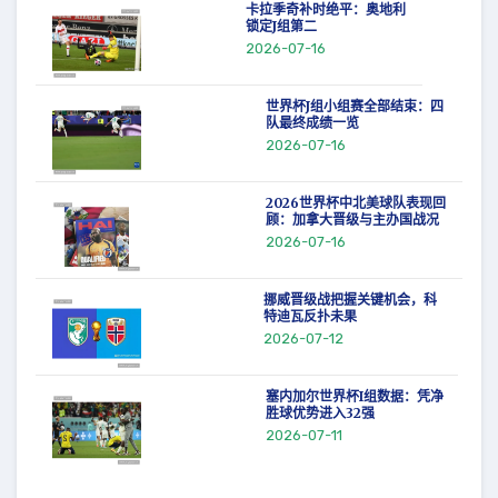
卡拉季奇补时绝平：奥地利
锁定J组第二
2026-07-16
世界杯J组小组赛全部结束：四
队最终成绩一览
2026-07-16
2026世界杯中北美球队表现回
顾：加拿大晋级与主办国战况
2026-07-16
挪威晋级战把握关键机会，科
特迪瓦反扑未果
2026-07-12
塞内加尔世界杯I组数据：凭净
胜球优势进入32强
2026-07-11