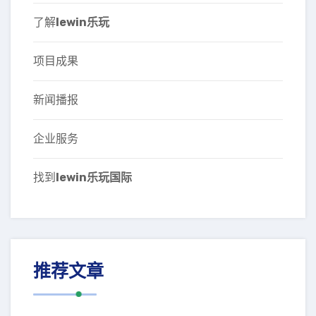
了解
lewin乐玩
项目成果
新闻播报
企业服务
找到
lewin乐玩国际
推荐文章