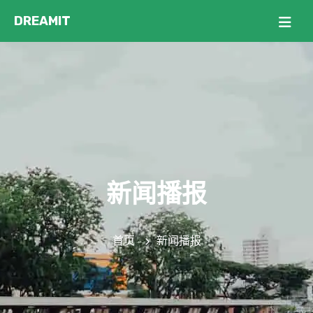
新闻播报
首页
新闻播报