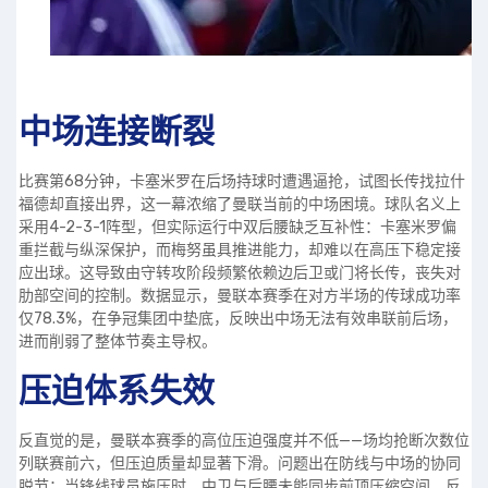
中场连接断裂
比赛第68分钟，卡塞米罗在后场持球时遭遇逼抢，试图长传找拉什
福德却直接出界，这一幕浓缩了曼联当前的中场困境。球队名义上
采用4-2-3-1阵型，但实际运行中双后腰缺乏互补性：卡塞米罗偏
重拦截与纵深保护，而梅努虽具推进能力，却难以在高压下稳定接
应出球。这导致由守转攻阶段频繁依赖边后卫或门将长传，丧失对
肋部空间的控制。数据显示，曼联本赛季在对方半场的传球成功率
仅78.3%，在争冠集团中垫底，反映出中场无法有效串联前后场，
进而削弱了整体节奏主导权。
压迫体系失效
反直觉的是，曼联本赛季的高位压迫强度并不低——场均抢断次数位
列联赛前六，但压迫质量却显著下滑。问题出在防线与中场的协同
脱节：当锋线球员施压时，中卫与后腰未能同步前顶压缩空间，反