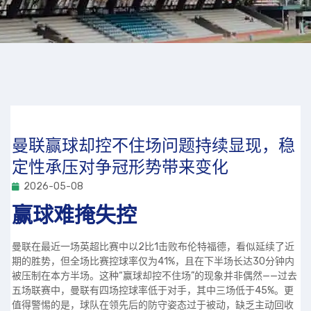
曼联赢球却控不住场问题持续显现，稳
定性承压对争冠形势带来变化
2026-05-08
赢球难掩失控
曼联在最近一场英超比赛中以2比1击败布伦特福德，看似延续了近
期的胜势，但全场比赛控球率仅为41%，且在下半场长达30分钟内
被压制在本方半场。这种“赢球却控不住场”的现象并非偶然——过去
五场联赛中，曼联有四场控球率低于对手，其中三场低于45%。更
值得警惕的是，球队在领先后的防守姿态过于被动，缺乏主动回收