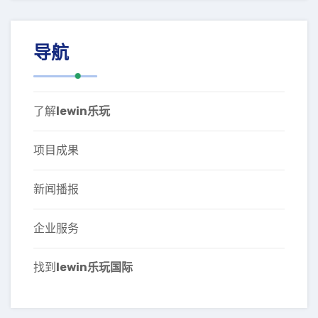
导航
了解
lewin乐玩
项目成果
新闻播报
企业服务
找到
lewin乐玩国际