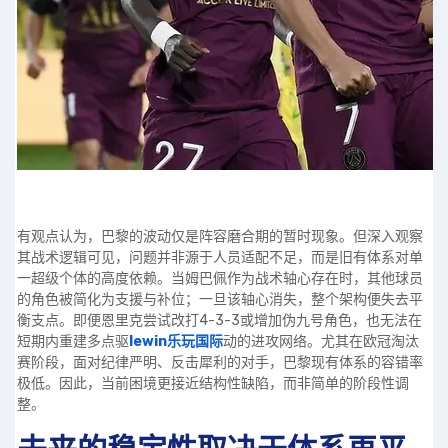
有观点认为，巴黎的波动仅是阵容磨合期的暂时现象。但深入观察
其战术逻辑可见，问题并非源于人员适配不足，而是旧有体系对单
一超级个体的高度依赖。当姆巴佩作为战术轴心存在时，其他球员
的角色被简化为支援与补位；一旦该轴心消失，整个架构便失去平
衡支点。即便恩里克尝试改打4-3-3或增加伪九号角色，也无法在
短期内重建多点驱
lewin乐玩国际
动的进攻网络。尤其在欧冠淘汰
赛阶段，面对纪律严明、反击犀利的对手，巴黎现有体系的容错率
极低。因此，当前困境更接近结构性缺陷，而非简单的阶段性调
整。