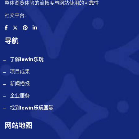
整体浏览体验的流畅度与网站使用的可靠性
社交平台:
导航
了解
lewin乐玩
项目成果
新闻播报
企业服务
找到
lewin乐玩国际
网站地图