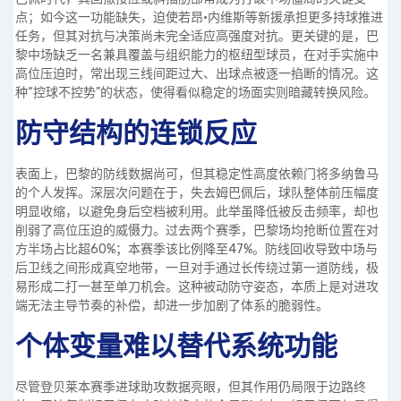
点；如今这一功能缺失，迫使若昂·内维斯等新援承担更多持球推进
任务，但其对抗与决策尚未完全适应高强度对抗。更关键的是，巴
黎中场缺乏一名兼具覆盖与组织能力的枢纽型球员，在对手实施中
高位压迫时，常出现三线间距过大、出球点被逐一掐断的情况。这
种“控球不控势”的状态，使得看似稳定的场面实则暗藏转换风险。
防守结构的连锁反应
表面上，巴黎的防线数据尚可，但其稳定性高度依赖门将多纳鲁马
的个人发挥。深层次问题在于，失去姆巴佩后，球队整体前压幅度
明显收缩，以避免身后空档被利用。此举虽降低被反击频率，却也
削弱了高位压迫的威慑力。过去两个赛季，巴黎场均抢断位置在对
方半场占比超60%；本赛季该比例降至47%。防线回收导致中场与
后卫线之间形成真空地带，一旦对手通过长传绕过第一道防线，极
易形成二打一甚至单刀机会。这种被动防守姿态，本质上是对进攻
端无法主导节奏的补偿，却进一步加剧了体系的脆弱性。
个体变量难以替代系统功能
尽管登贝莱本赛季进球助攻数据亮眼，但其作用仍局限于边路终