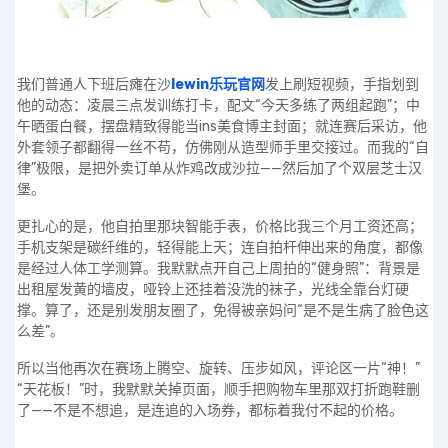
我们普通人下班后瘫在沙
lewin乐玩官网
发上刷短视频，手指划到
他的动态：凌晨三点发训练打卡，配文“今天多练了两组起跑”；中
午晒蛋白餐，摆盘精致得能当ins美食博主封面；就连赛后采访，他
外套领子都翻得一丝不苟，仿佛刚从造型师手里交接过。而我的“自
律”极限，是把外卖订单从炸鸡改成沙拉——然后加了个双层芝士汉
堡。
更扎心的是，他自拍里那块智能手表，价格比我三个月工资还高；
手机支架是碳纤维的，轻得能上天；连自拍杆伸出来的角度，都像
是经过人体工学测算。我默默点开自己上周拍的“健身照”：背景是
出租屋发黄的墙皮，哑铃上还挂着没洗的袜子，光线全靠台灯硬
撑。算了，还是别发朋友圈了，免得被亲妈问“是不是生病了脸色这
么差”。
所以当他再次在赛场上腾空、旋转、压步如风，评论区一片“神！”
“天花板！”时，我默默关掉页面，顺手把购物车里那双打折跑鞋删
了——不是不想追，是连追的入场券，都标着我付不起的价格。