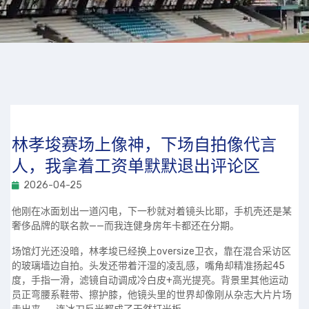
林孝埈赛场上像神，下场自拍像代言
人，我拿着工资单默默退出评论区
2026-04-25
他刚在冰面划出一道闪电，下一秒就对着镜头比耶，手机壳还是某
奢侈品牌的联名款——而我连健身房年卡都还在分期。
场馆灯光还没暗，林孝埈已经换上oversize卫衣，靠在混合采访区
的玻璃墙边自拍。头发还带着汗湿的凌乱感，嘴角却精准扬起45
度，手指一滑，滤镜自动调成冷白皮+高光提亮。背景里其他运动
员正弯腰系鞋带、擦护膝，他镜头里的世界却像刚从杂志大片片场