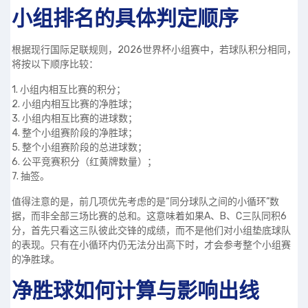
小组排名的具体判定顺序
根据现行国际足联规则，2026世界杯小组赛中，若球队积分相同，
将按以下顺序比较：
1. 小组内相互比赛的积分；
2. 小组内相互比赛的净胜球；
3. 小组内相互比赛的进球数；
4. 整个小组赛阶段的净胜球；
5. 整个小组赛阶段的总进球数；
6. 公平竞赛积分（红黄牌数量）；
7. 抽签。
值得注意的是，前几项优先考虑的是“同分球队之间的小循环”数
据，而非全部三场比赛的总和。这意味着如果A、B、C三队同积6
分，首先只看这三队彼此交锋的成绩，而不是他们对小组垫底球队
的表现。只有在小循环内仍无法分出高下时，才会参考整个小组赛
的净胜球。
净胜球如何计算与影响出线