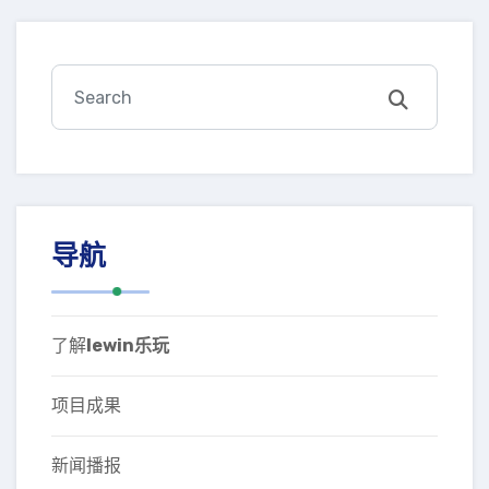
导航
了解
lewin乐玩
项目成果
新闻播报