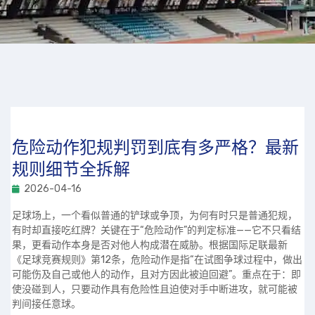
危险动作犯规判罚到底有多严格？最新
规则细节全拆解
2026-04-16
足球场上，一个看似普通的铲球或争顶，为何有时只是普通犯规，
有时却直接吃红牌？关键在于“危险动作”的判定标准——它不只看结
果，更看动作本身是否对他人构成潜在威胁。根据国际足联最新
《足球竞赛规则》第12条，危险动作是指“在试图争球过程中，做出
可能伤及自己或他人的动作，且对方因此被迫回避”。重点在于：即
使没碰到人，只要动作具有危险性且迫使对手中断进攻，就可能被
判间接任意球。