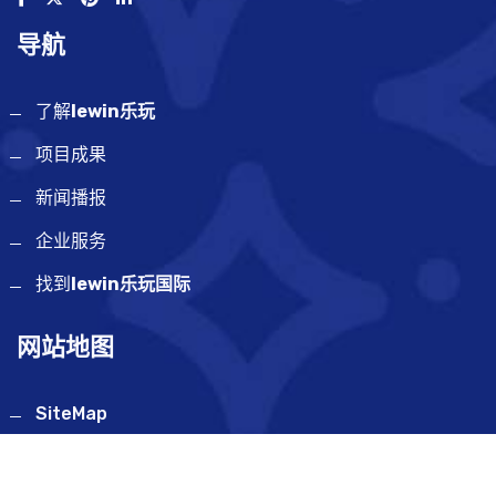
导航
了解
lewin乐玩
项目成果
新闻播报
企业服务
找到
lewin乐玩国际
网站地图
SiteMap
联系方式