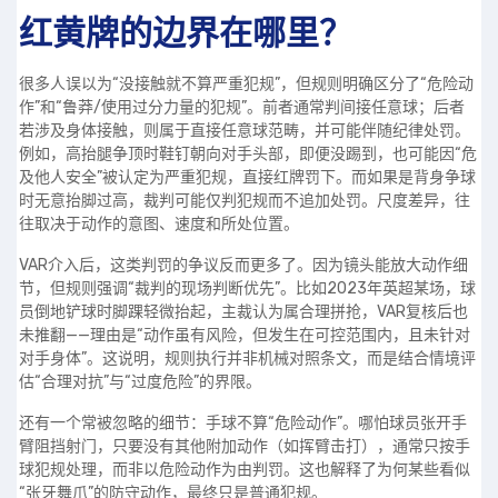
红黄牌的边界在哪里？
很多人误以为“没接触就不算严重犯规”，但规则明确区分了“危险动
作”和“鲁莽/使用过分力量的犯规”。前者通常判间接任意球；后者
若涉及身体接触，则属于直接任意球范畴，并可能伴随纪律处罚。
例如，高抬腿争顶时鞋钉朝向对手头部，即便没踢到，也可能因“危
及他人安全”被认定为严重犯规，直接红牌罚下。而如果是背身争球
时无意抬脚过高，裁判可能仅判犯规而不追加处罚。尺度差异，往
往取决于动作的意图、速度和所处位置。
VAR介入后，这类判罚的争议反而更多了。因为镜头能放大动作细
节，但规则强调“裁判的现场判断优先”。比如2023年英超某场，球
员倒地铲球时脚踝轻微抬起，主裁认为属合理拼抢，VAR复核后也
未推翻——理由是“动作虽有风险，但发生在可控范围内，且未针对
对手身体”。这说明，规则执行并非机械对照条文，而是结合情境评
估“合理对抗”与“过度危险”的界限。
还有一个常被忽略的细节：手球不算“危险动作”。哪怕球员张开手
臂阻挡射门，只要没有其他附加动作（如挥臂击打），通常只按手
球犯规处理，而非以危险动作为由判罚。这也解释了为何某些看似
“张牙舞爪”的防守动作，最终只是普通犯规。