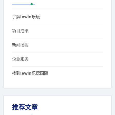
了解
lewin乐玩
项目成果
新闻播报
企业服务
找到
lewin乐玩国际
推荐文章