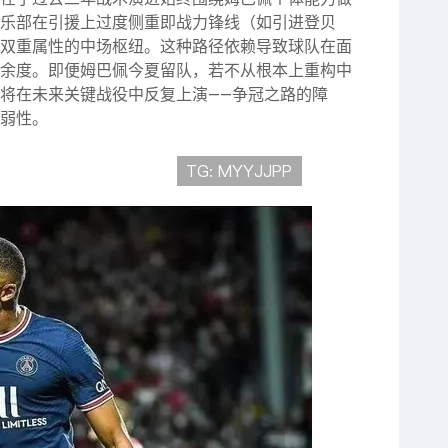
乐部在引援上过度侧重即战力锋线（如引进登贝
双重属性的中场枢纽。这种路径依赖导致球队在面
余度。即便姆巴佩今夏留队，若不从根本上重构中
将在未来关键战役中反复上演——争冠之路的障
弱性。