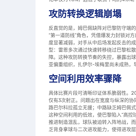
攻防转换逻辑崩塌
反直觉的是，姆巴佩缺阵对巴黎防守端的
“第一道防线”角色，凭借爆发力封锁对
度显著减弱，对手从中后场发起反击的成功
型：雷恩多次通过快速转移绕过巴黎松散
障。这种攻防转换节奏的失控，暴露出球
亚偏重组织，扎伊尔-埃梅里尚未成熟，
空间利用效率骤降
具体比赛片段可清晰印证体系脆弱性。20
仅有3次射正。问题出在宽度与纵深的协
路巴尔科拉孤立无援；中路缺乏姆巴佩式
这种空间利用的低效，使巴黎陷入“高控
推进制造混乱，球队被迫转入阵地战，而
乏背身拿球与二次进攻能力，使得进攻层