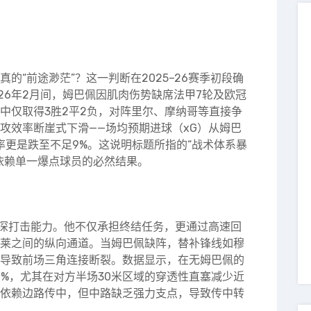
的“前途渺茫”？这一判断在2025–26赛季初段确
026年2月间，姆巴佩因肌肉伤势缺席法甲7轮及欧冠
中仅取得3胜2平2负，对阵里尔、摩纳哥等直接争
攻效率断崖式下滑——场均预期进球（xG）从姆巴
化率更是跌至不足9%。这说明标题所指的“战术体系暴
依赖单一爆点球员的必然结果。
纵深打击能力。他不仅承担终结任务，更通过高速回
莱之间的纵向通道。当姆巴佩缺阵，替补锋线如穆
导致前场三角连接断裂。数据显示，在无姆巴佩的
2%，尤其在对方半场30米区域的穿透性直塞减少近
依赖边路传中，但中路缺乏强力支点，导致传中转
。