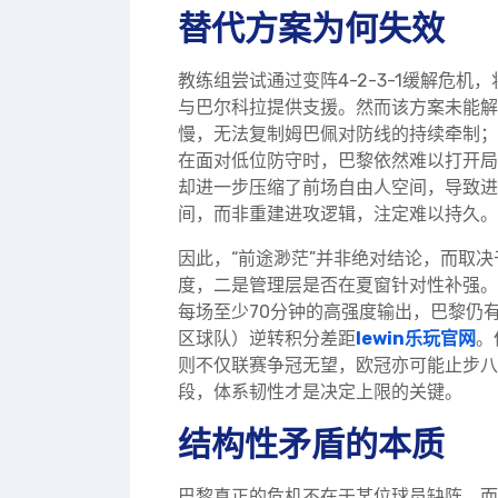
替代方案为何失效
教练组尝试通过变阵4-2-3-1缓解危
与巴尔科拉提供支援。然而该方案未能解
慢，无法复制姆巴佩对防线的持续牵制；
在面对低位防守时，巴黎依然难以打开局
却进一步压缩了前场自由人空间，导致进
间，而非重建进攻逻辑，注定难以持久。
因此，“前途渺茫”并非绝对结论，而取
度，二是管理层是否在夏窗针对性补强。
每场至少70分钟的高强度输出，巴黎仍
区球队）逆转积分差距
lewin乐玩官网
。
则不仅联赛争冠无望，欧冠亦可能止步八
段，体系韧性才是决定上限的关键。
结构性矛盾的本质
巴黎真正的危机不在于某位球员缺阵，而