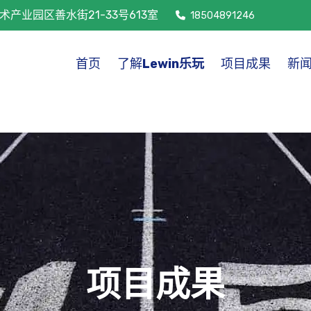
产业园区善水街21-33号613室
18504891246
首页
了解
Lewin乐玩
项目成果
新
项目成果