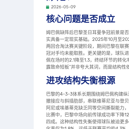
2026-05-09
核心问题是否成立
姆巴佩缺阵后巴黎圣日耳曼争冠前景是否真
实具备一定现实基础。2025年10月至2
两回合淘汰赛关键阶段，期间巴黎在联赛
冠对手均未能取胜。更关键的是，球队进
佩在场时的2.1降至1.3，终结环节的转
露致命短板”并非夸大其词，而是结构性
进攻结构失衡根源
巴黎的4-3-3体系长期围绕姆巴佩构建
撤接应与斜插肋部，串联维蒂尼亚与登贝
阿尼或埃基蒂克缺乏同等空间撕裂能力，
比赛中，巴黎中场向前传球成功率下降1
四成。这种结构性失衡使得球队被迫更多
化率仅为1.8%，远低于联赛平均的4.3%