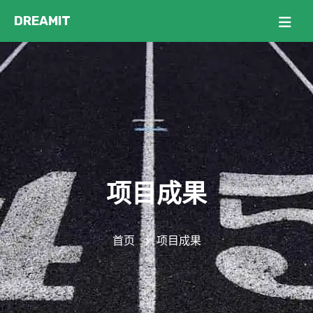
项目成果
首页
项目成果