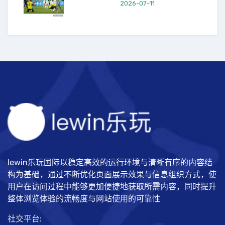
2026-07-11
lewin乐玩国际以稳定高效的运行环境与清晰有序的内容结
构为基础，通过不断优化页面展示效果与信息组织方式，使
用户在访问过程中能够更加便捷地获取所需内容，同时提升
整体浏览体验的流畅度与网站使用的可靠性
社交平台: