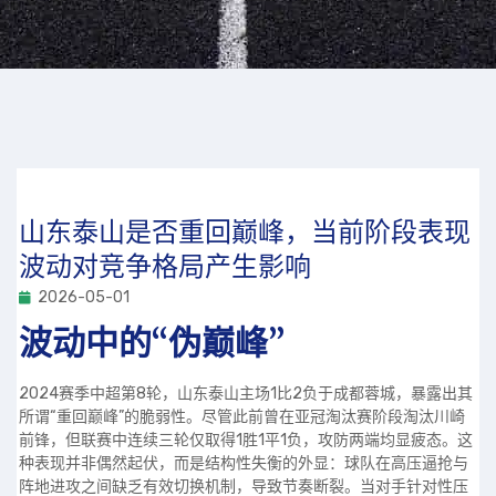
山东泰山是否重回巅峰，当前阶段表现
波动对竞争格局产生影响
2026-05-01
波动中的“伪巅峰”
2024赛季中超第8轮，山东泰山主场1比2负于成都蓉城，暴露出其
所谓“重回巅峰”的脆弱性。尽管此前曾在亚冠淘汰赛阶段淘汰川崎
前锋，但联赛中连续三轮仅取得1胜1平1负，攻防两端均显疲态。这
种表现并非偶然起伏，而是结构性失衡的外显：球队在高压逼抢与
阵地进攻之间缺乏有效切换机制，导致节奏断裂。当对手针对性压