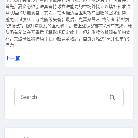
山东泰山并非没有重回争冠序列的可能，但需满足若干严苛条件：
首先，夏窗必须引进具备持球推进能力的中场外援，以填补孙准浩
离队后的功能真空；其次，需明确边后卫助攻与回收的战术纪律，
避免因过度压上导致防线失衡；最后，克雷桑需从“终结者”转型为
“连接点”，提升与队友的互动频率。若上述调整能在7月前完成，球
队仍有希望在赛季后半程形成稳定输出。但若继续依赖现有架构修
补，其波动性将持续干扰中超竞争格局，自身亦难逃“高开低走”的
宿命。
上一篇