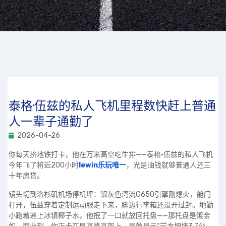
泰格·伍兹的私人飞机里程数快赶上普通
人一辈子通勤了
2026-04-26
你每天挤地铁打卡，他在万米高空吃牛排——泰格·伍兹的私人飞机
今年飞了将近200小时
lewin乐玩唯一
，光是油钱就够普通人还三
十年房贷。
镜头切到洛杉矶机场停机坪：银灰色湾流G650引擎刚熄火，舱门
打开，伍兹穿着定制运动服走下来，脚边行李箱还没开过封。地勤
小跑着递上冰镇椰子水，他抿了一口就放回托盘——那托盘是镀金