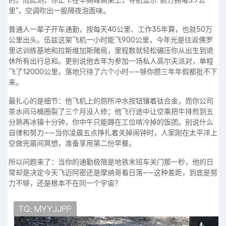
的。而此刻，你正卡在早高峰高架上，导航显示“前方拥堵3.7公
里”，空调吹出一股隔夜泡面味。
普通人一辈子开车通勤，按每天40公里、工作35年算，也就50万
公里出头。伍兹这架飞机一小时能飞900公里，今年光是往返佛罗
里达训练基地和拉斯维加斯赌局，里程数就轻松碾压你从出生到退
休所有出行总和。更别说他去年为参加一场私人高尔夫派对，单程
飞了12000公里，落地只待了六个小时——够你攒三年年假都批不下
来。
最扎心的是细节：他飞机上的厕所冲水按钮镶着钛合金，而你公司
茶水间马桶圈裂了三个月没人修；他飞行途中让空乘把牛排煎到五
分熟再冰镇十分钟，你中午只能蹲在工位啃冷掉的饭团。别说什么
自律和努力——当你凌晨五点挣扎着关掉闹钟时，人家刚在太平洋上
空做完晨间冥想，准备享用第二份早餐。
所以问题来了：当你的通勤极限是地铁末班车关门那一秒，他的日
常却是决定今天飞迈阿密还是摩纳哥看日落——这种差距，到底是努
力不够，还是根本不在同一个宇宙？