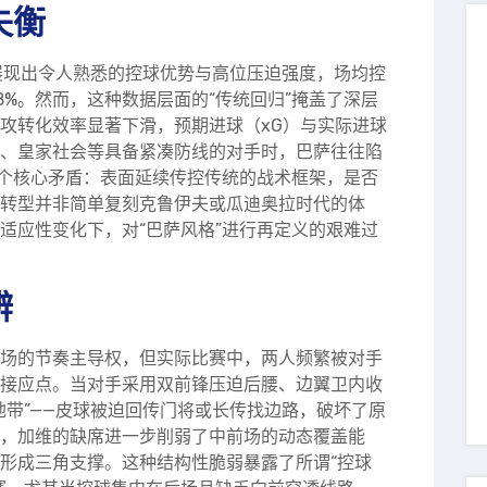
失衡
中展现出令人熟悉的控球优势与高位压迫强度，场均控
%。然而，这种数据层面的“传统回归”掩盖了深层
攻转化效率显著下滑，预期进球（xG）与实际进球
、皇家社会等具备紧凑防线的对手时，巴萨往往陷
一个核心矛盾：表面延续传控传统的战术框架，是否
转型并非简单复刻克鲁伊夫或瓜迪奥拉时代的体
适应性变化下，对“巴萨风格”进行再定义的艰难过
辨
场的节奏主导权，但实际比赛中，两人频繁被对手
接应点。当对手采用双前锋压迫后腰、边翼卫内收
地带”——皮球被迫回传门将或长传找边路，破坏了原
，加维的缺席进一步削弱了中前场的动态覆盖能
形成三角支撑。这种结构性脆弱暴露了所谓“控球