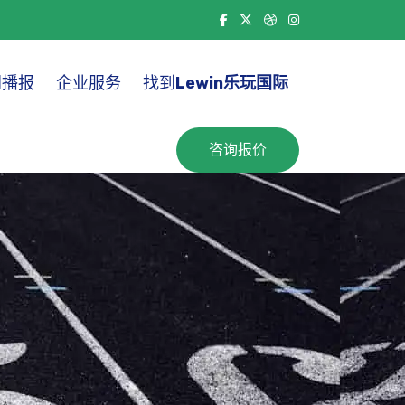
闻播报
企业服务
找到
Lewin乐玩国际
咨询报价