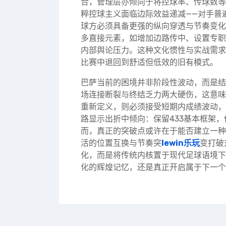
合，管理层亦倾向于将控球率、传球数等
粹控球主义面临边际效益递减——对手普
球方必须具备更强的纵向穿透与节奏变化
多直接元素，如增加边路传中、设置专职
内部舆论压力。这种文化惯性与实战需求
比赛中退回到舒适但低效的旧有模式。
巴萨当前的困境并非阶段性波动，而是结
场连接断裂与终结乏力两大硬伤，这意味
重新定义，则必须接受短期内成绩波动，
路显示出折中倾向：保留433基本框架
而，真正的突破点或许在于能否建立一种
活的位置互换与节奏突
lewin乐玩
变打破
化，而是将传统内核置于现代足球语境下
化的辉煌记忆，还是真正开启属于下一个