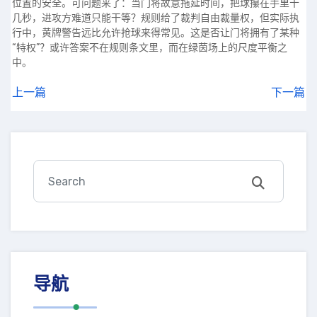
位置的安全。可问题来了：当门将故意拖延时间，把球攥在手里十
几秒，进攻方难道只能干等？规则给了裁判自由裁量权，但实际执
行中，黄牌警告远比允许抢球来得常见。这是否让门将拥有了某种
“特权”？或许答案不在规则条文里，而在绿茵场上的尺度平衡之
中。
上一篇
下一篇
导航