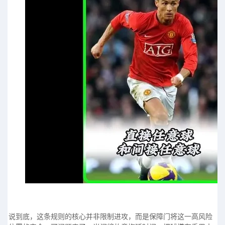
说到底，这条规则的核心并非限制进攻，而是保障门将这一高风险