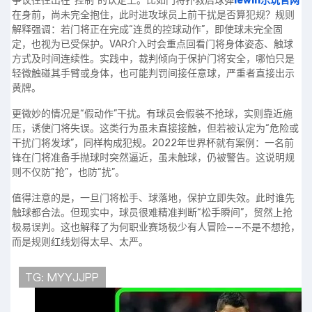
争议往往出在“控制”的认定上。比如门将扑救后球弹
lewin乐玩官网
在身前，尚未完全抱住，此时进攻球员上前干扰是否算犯规？规则
解释强调：若门将正在完成“连贯的控球动作”，即使球未完全固
定，也视为已受保护。VAR介入时会重点回看门将身体姿态、触球
方式及时间连续性。实践中，裁判倾向于保护门将安全，哪怕只是
轻微触碰其手臂或身体，也可能判罚间接任意球，严重者直接出示
黄牌。
更微妙的情况是“假动作”干扰。有球员会假装不抢球，实则靠近施
压，诱使门将失误。这类行为虽未直接接触，但若被认定为“危险或
干扰门将发球”，同样构成犯规。2022年世界杯就有案例：一名前
锋在门将准备手抛球时突然逼近，虽未触球，仍被警告。这说明规
则不仅防“抢”，也防“扰”。
值得注意的是，一旦门将松手、球落地，保护立即失效。此时谁先
触球都合法。但现实中，球员很难精准判断“松手瞬间”，贸然上抢
极易误判。这也解释了为何职业赛场极少有人冒险——不是不想抢，
而是规则红线划得太早、太严。