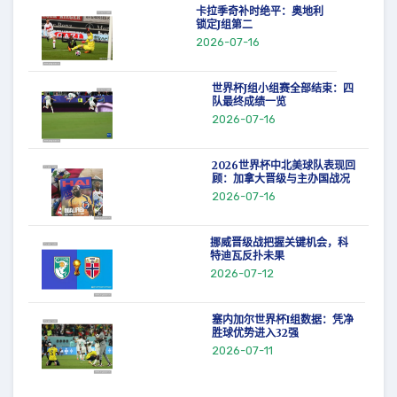
卡拉季奇补时绝平：奥地利
锁定J组第二
2026-07-16
世界杯J组小组赛全部结束：四
队最终成绩一览
2026-07-16
2026世界杯中北美球队表现回
顾：加拿大晋级与主办国战况
2026-07-16
挪威晋级战把握关键机会，科
特迪瓦反扑未果
2026-07-12
塞内加尔世界杯I组数据：凭净
胜球优势进入32强
2026-07-11