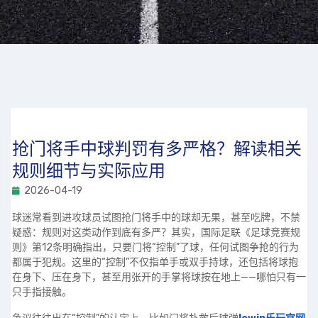
抢门将手中球判罚有多严格？解读相关
规则细节与实际应用
2026-04-19
球迷常看到进攻球员试图抢门将手中的球却无果，甚至吃牌，不禁
疑惑：规则对这类动作到底有多严？其实，国际足联《足球竞赛规
则》第12条明确指出，只要门将“控制”了球，任何试图争抢的行为
都属于犯规。这里的“控制”不仅指单手或双手持球，还包括将球抱
在身下、压在身下，甚至用张开的手掌将球按在地上——哪怕只有一
只手指接触。