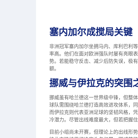
塞内加尔成搅局关键
非洲冠军塞内加尔坐拥马内、库利巴利等
率高。他们在面对欧洲强队时屡有亮眼表
势。若能稳守反击、减少后防失误，极有
额。
挪威与伊拉克的突围
挪威虽有哈兰德这一世界级中锋，但整体
球队需围绕哈兰德打造高效进攻体系，同
而伊拉克则代表亚洲足球的坚韧风格，凭
冷潜力。尽管出线难度最大，但若把握住
目前小组尚未开赛，但理论上的出线形势