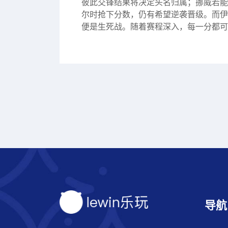
彼此交锋结果将决定头名归属；挪威若能
尔时抢下分数，仍有希望逆袭晋级。而伊
便是生死战。随着赛程深入，每一分都可
导航