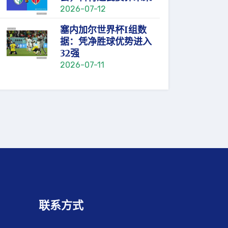
2026-07-12
塞内加尔世界杯I组数
据：凭净胜球优势进入
32强
2026-07-11
联系方式