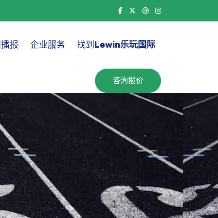
闻播报
企业服务
找到
Lewin乐玩国际
咨询报价