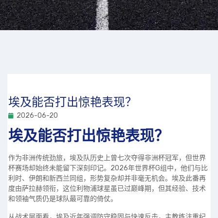
埃及能否打出惊艳表现？
2026-06-20
埃及能否打出惊艳表现？
作为非洲传统劲旅，埃及队历史上曾七次夺得非洲杯冠军，但世界
杯赛场却始终未能留下深刻印记。2026年世界杯G组中，他们与比
利时、伊朗和新西兰同组，形势复杂却并非毫无机会。埃及此番再
度由萨拉赫领衔，这位利物浦球星虽已过巅峰期，但其经验、技术
和领袖气质仍是球队最可靠的倚仗。
从战术层面看，埃及近年强调防守稳固与快速反击，主教练注重纪