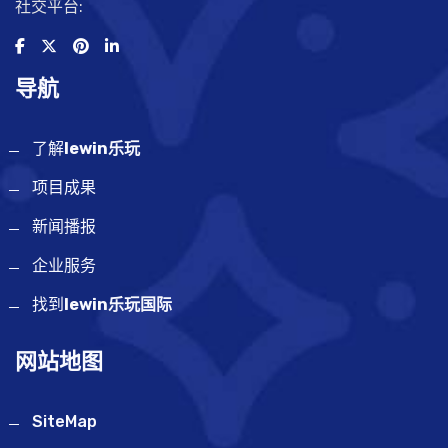
社交平台:
导航
了解
lewin乐玩
项目成果
新闻播报
企业服务
找到
lewin乐玩国际
网站地图
SiteMap