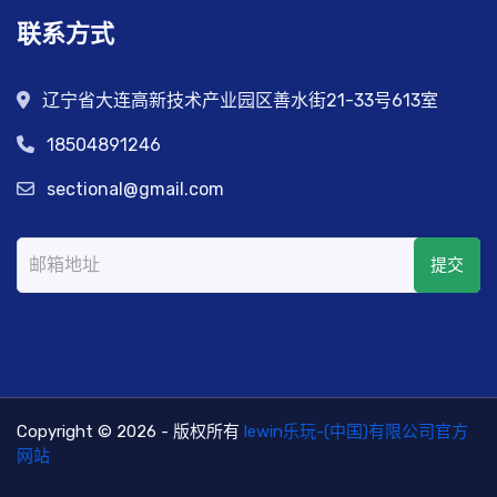
联系方式
辽宁省大连高新技术产业园区善水街21-33号613室
18504891246
sectional@gmail.com
提交
Copyright © 2026 - 版权所有
lewin乐玩-(中国)有限公司官方
网站