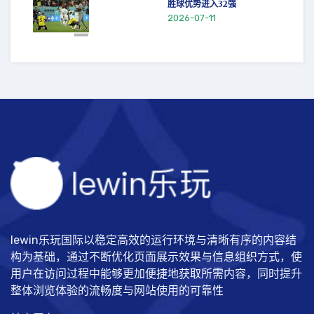
胜球优势进入32强
2026-07-11
lewin乐玩国际以稳定高效的运行环境与清晰有序的内容结
构为基础，通过不断优化页面展示效果与信息组织方式，使
用户在访问过程中能够更加便捷地获取所需内容，同时提升
整体浏览体验的流畅度与网站使用的可靠性