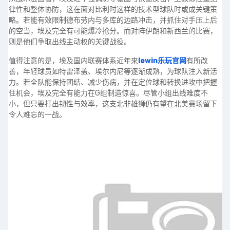
律性和整体协防，这在面对比利时这样的技术型球队时或成关键策
略。若能有效限制德布劳内与多库的边路冲击，并抓住对手压上后
的空当，埃及完全有可能爆冷抢分。而对阵伊朗和新西兰的比赛，
则是他们争取出线主动权的关键战役。
值得注意的是，埃及国内联赛体系近年来
lewin乐玩官网
有所改
善，年轻球员如特雷泽盖、埃尔内尼等逐渐成熟，为球队注入新活
力。若全队能保持团结、减少伤病，并在定位球和转换进攻中把握
住机会，埃及完全有能力在G组制造惊喜。尽管小组出线难度不
小，但只要打出韧性与效率，这支北非雄狮仍有望在北美赛场留下
令人难忘的一战。