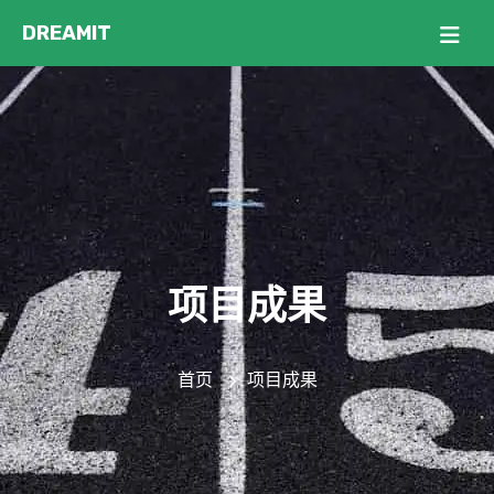
项目成果
首页
项目成果