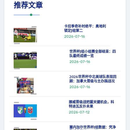
推荐文章
卡拉季奇补时绝平：奥地利
锁定J组第二
2026-07-16
世界杯J组小组赛全部结束：四
队最终成绩一览
2026-07-16
2026世界杯中北美球队表现回
顾：加拿大晋级与主办国战况
2026-07-16
挪威晋级战把握关键机会，科
特迪瓦反扑未果
2026-07-12
塞内加尔世界杯I组数据：凭净