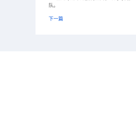
队。
下一篇
导航
lewin乐玩国际以稳定高效的运行环
了
境与清晰有序的内容结构为基础，
项