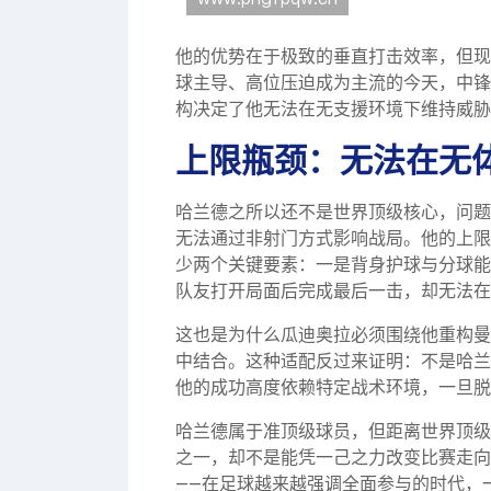
他的优势在于极致的垂直打击效率，但现
球主导、高位压迫成为主流的今天，中锋
构决定了他无法在无支援环境下维持威胁
上限瓶颈：无法在无
哈兰德之所以还不是世界顶级核心，问题
无法通过非射门方式影响战局。他的上限
少两个关键要素：一是背身护球与分球能
队友打开局面后完成最后一击，却无法在
这也是为什么瓜迪奥拉必须围绕他重构曼
中结合。这种适配反过来证明：不是哈兰
他的成功高度依赖特定战术环境，一旦脱
哈兰德属于准顶级球员，但距离世界顶级
之一，却不是能凭一己之力改变比赛走向
——在足球越来越强调全面参与的时代，