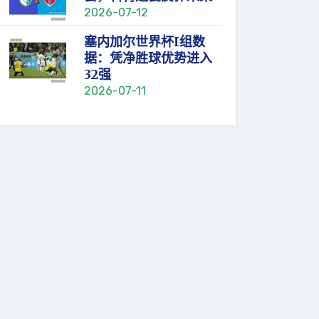
2026-07-12
塞内加尔世界杯I组数
据：凭净胜球优势进入
32强
2026-07-11