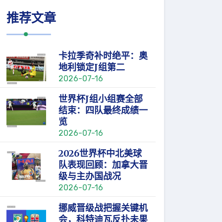
推荐文章
卡拉季奇补时绝平：奥
地利锁定J组第二
2026-07-16
世界杯J组小组赛全部
结束：四队最终成绩一
览
2026-07-16
2026世界杯中北美球
队表现回顾：加拿大晋
级与主办国战况
2026-07-16
挪威晋级战把握关键机
会，科特迪瓦反扑未果