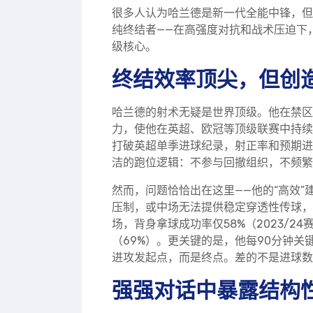
很多人认为哈兰德是新一代全能中锋，但
纯终结者——在高强度对抗和战术压迫下
级核心。
终结效率顶尖，但创
哈兰德的射术无疑是世界顶级。他在禁区
力，使他在英超、欧冠等顶级联赛中持续保
打破英超单季进球纪录，射正率和预期进
洁的跑位逻辑：不参与回撤组织，不频繁
然而，问题恰恰出在这里——他的“高效
压制，或中场无法提供稳定穿透性传球，
场，背身拿球成功率仅58%（2023/2
（69%）。更关键的是，他每90分钟关
进攻发起点，而是终点。差的不是进球数
强强对话中暴露结构