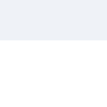
联系方式
辽宁省大连高新技术产业园区善
水街21-33号613室