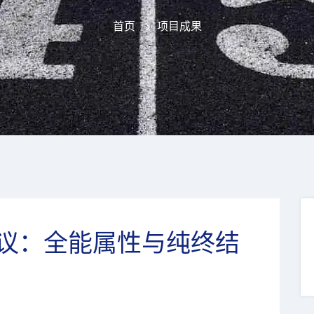
首页
项目成果
议：全能属性与纯终结