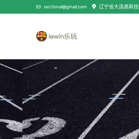
辽宁省大连高新技术
sectional@gmail.com