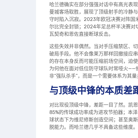
哈兰德确实在部分强强对话中有高光表现
曼城客场取胜，展现了顶级射手的冷静与
守时陷入沉寂。2023年欧冠决赛对阵国
尔比完全封锁；2024年足总杯半决赛
瓦契奇和恩佐直接断球反击。
这些失效并非偶然。当对手压缩禁区、切
破局手段。他不会像莱万那样回撤接应串
的存在本身反而可能压缩前场空间，迫使
为何他在面对低位防守球队时常哑火——
非“强队杀手”，而是一个需要体系为其量
与顶级中锋的本质差
对比现役顶级中锋，差距一目了然。凯恩
85%的传球成功率成为进攻节拍器；本
球状态下为维尼修斯创造空间；甚至奥斯
脱能力。而哈兰德几乎不具备这些维度。