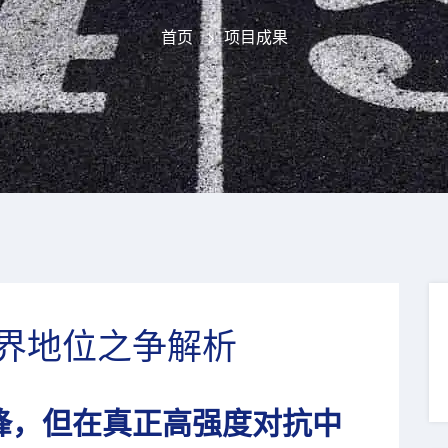
首页
项目成果
界地位之争解析
锋，但在真正高强度对抗中