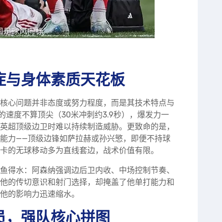
症与身体素质天花板
核心问题并非态度或努力程度，而是其技术特点与
的速度不算顶尖（30米冲刺约3.9秒），爆发力一
英超顶级边卫时难以持续制造威胁。更致命的是，
能力——顶级边锋如萨拉赫或孙兴慜，即便不持球
卡的无球移动多为直线套边，战术价值有限。
鱼得水：阿森纳强调边后卫内收、中场控制节奏、
他的传切意识和射门选择，却掩盖了他单打能力和
他的影响力迅速缩水。
员，强队核心拼图