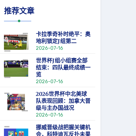
推荐文章
卡拉季奇补时绝平：奥
地利锁定J组第二
2026-07-16
世界杯J组小组赛全部
结束：四队最终成绩一
览
2026-07-16
2026世界杯中北美球
队表现回顾：加拿大晋
级与主办国战况
2026-07-16
挪威晋级战把握关键机
会，科特迪瓦反扑未果