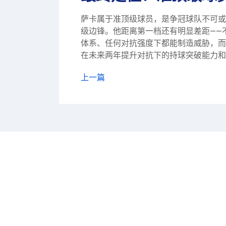
萨卡属于准顶级球员，是争冠球队不可或
级边锋。他距离第一档还有明显差距——
体系、任何对抗强度下都能制造威胁，而
在未来两年提升对抗下的持球突破能力和
上一篇
导航