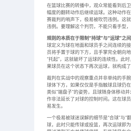
在篮球比赛的转播中，观众常能看到后卫
幅度的翻转动作后继续运球。这种动作在
赛裁判的哨声下，极易被吹罚违例。这就是
违例。要理解这个判罚，不能只看手型，
规则的本质在于限制“持球”与“运球”之
球定义为球在地面和球员手之间连续的接
员将手置于球的下方，且手掌完全朝向地
“托起”，这就破坏了运球的连续性。此时
果球员在这个状态下再次运球，就构成了
裁判在实战中的观察重点并非单纯的手腕
球体下方，如果仅仅是手指触球且球仍在
类似“端盘子”的姿势，且球随身体移动
作非法延长了对球的控制时间。这在球员
易发生。
一个极易被球迷误解的细节是“合球”与“
球，此时只能传球或投篮，再次运球即为