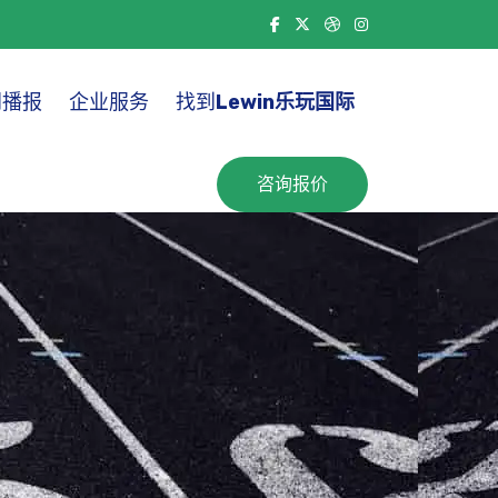
闻播报
企业服务
找到
Lewin乐玩国际
咨询报价