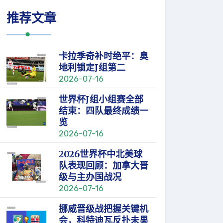
推荐文章
卡拉季奇补时绝平：奥
地利锁定J组第二
2026-07-16
世界杯J组小组赛全部
结束：四队最终成绩一
览
2026-07-16
2026世界杯中北美球
队表现回顾：加拿大晋
级与主办国战况
2026-07-16
挪威晋级战把握关键机
会，科特迪瓦反扑未果