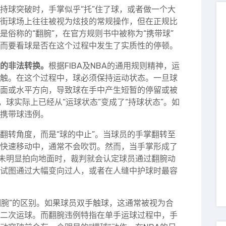
持球突破时，手掌似乎“托”住了球，或者做一个大
街球场上往往被视为炫技的常规操作，但在正规比
俗称的“翻腕”，在官方规则书中被称为“携带球”
而要看球是否在这个过程中发生了实质性的停顿。
间的非法转换。
根据FIBA及NBA的通用规则精神，运
触。在这个过程中，球必须保持运动状态。一旦球
面或水平方向，导致球在手中产生短暂的停留或被
，球实际上已经从“运球状态”变成了“持球状态”。如
携带球违例。
翻转角度，而是“球的中止”。当球员的手掌翻转至
快速移动中，通常不会吹罚。然而，当手掌形成了
并未明显拍向地面时，裁判就会认定球员通过翻腕动
试图通过大幅变向过人，或者在人缝中护球时最容
翻腕”的区别。如果球员双手触球，这通常被视为合
二次运球。而翻腕违例特指在单手运球过程中，手